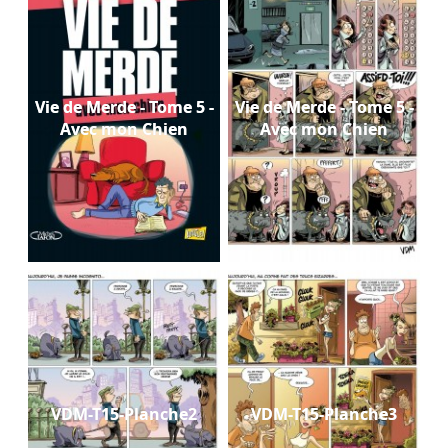
Vie de Merde - Tome 5 -
Vie de Merde - Tome 5 -
Avec mon Chien
Avec mon Chien
VDM-T15-Planche2
VDM-T15-Planche3