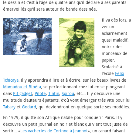
le dessin et c’est à l’âge de quatre ans qu’il déclare à ses parents
émerveillés qu’il sera auteur de bande dessinée.
Il va dès lor
s, a
vec un
acharnement
quasi maladif,
noircir des
monceaux de
papier.
Scolarisé à
l’école
Félix
Tchicaya
, il y apprendra à lire et à écrire, sur les beaux livres de
Mamadou et Binéta
, se perfectionnant chez lui en se plongeant
dans
Pif gadget
,
Pilote
,
Tintin
,
Spirou
, etc… Il y découvre une
multitude d’auteurs épatants, d’où vont émerger très vite pour lui
Tabary
et
Godard
, qui deviendront en quelque sorte ses modèles.
En 1979, il quitte son Afrique natale pour conquérir Paris. Il y
découvre un petit journal en noir et blanc qui vient tout juste de
sortir… «
Les vacheries de Corinne à Jeannot
», un canard faisant