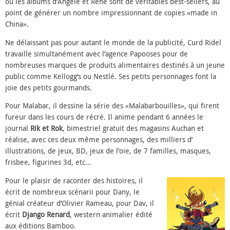
où les albums d’Angèle et René sont de véritables best-sellers, au
point de générer un nombre impressionnant de copies «made in
China».
Ne délaissant pas pour autant le monde de la publicité, Curd Ridel
travaille simultanément avec l’agence Papooses pour de
nombreuses marques de produits alimentaires destinés à un jeune
public comme Kellogg’s ou Nestlé. Ses petits personnages font la
joie des petits gourmands.
Pour Malabar, il dessine la série des «Malabarbouilles», qui firent
fureur dans les cours de récré. Il anime pendant 6 années le
journal
Rik et Rok
, bimestriel gratuit des magasins Auchan et
réalise, avec ces deux même personnages, des milliers d’
illustrations, de jeux, BD, jeux de l’oie, de 7 familles, masques,
frisbee, figurines 3d, etc…
Pour le plaisir de racont
er des histoires, il
écrit de nombreux scénarii pour Dany, le
génial créateur d’Olivier Rameau, pour Dav, il
écrit
Django Renard
, western animalier édité
aux éditions Bamboo.