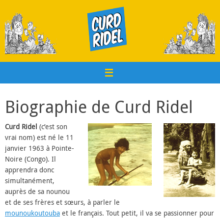
Passer
au
contenu
Biographie de Curd Ridel
Curd Ridel
(c’est son
vrai nom) est né le 11
janvier 1963 à Pointe-
Noire (Congo). Il
apprendra donc
simultanément,
auprès de sa nounou
et de ses frères et sœurs, à parler le
mounoukoutouba
et le français. Tout petit, il va se passionner pour