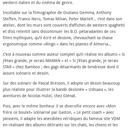
western italien et du cinéma de genre.
Incollable sur la filmographie de Giuliano Gemma, Anthony
Steffen, Franco Nero, Tomas Milian, Peter Martell… c’est dans son
atelier, dont les murs sont couverts d’affiches de western spaghetti
et d’où retentit sans discontinuer les B.O. pétaradantes de ces
films mythiques, qu’il écrit et dessine, chevauchant sa chaise
ergonomique comme «Ringo » dans les plaines d’ Almeria…
C’est à nouveau comme auteur complet qu’il réalise les albums « Si
j’étais grande, je serais MAMAN » et « Si j’étais grande, je serais
STAR » chez Bamboo ; des gags désarmants de tendresse dont il
assure scénario et dessin.
Sur des scénarii de Pascal Bresson, il adopte un dessin beaucoup
plus réaliste pour illustrer la bande dessinée « Ushuaia », les
aventures de Nicolas Hulot, chez Glénat.
Puis, avec le même bonheur il se diversifie encore avec «Mon
frère ce boulet» scénarisé par Gaston, « Le petit coach » avec
Janssens, il adapte les anecdotes véridiques du fameux site VDM
en réalisant des albums délirants sur les chats, les chiens et les