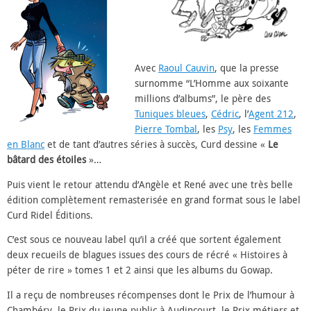
Avec
Raoul Cauvin
, que la presse
surnomme “L’Homme aux soixante
millions d’albums”, le père des
Tuniques bleues
,
Cédric
, l’
Agent 212
,
Pierre Tombal
, les
Psy
, les
Femmes
en Blanc
et de tant d’autres séries à succès, Curd dessine «
Le
bâtard des étoiles
»…
Puis vient le retour attendu d’Angèle et René avec une très belle
édition complètement remasterisée en grand format sous le label
Curd Ridel Éditions.
C’est sous ce nouveau label qu’il a créé que sortent également
deux recueils de blagues issues des cours de récré « Histoires à
péter de rire » tomes 1 et 2 ainsi que les albums du Gowap.
Il a reçu de nombreuses récompenses dont le Prix de l’humour à
Chambéry, le Prix du jeune public à Audincourt, le Prix métiers et