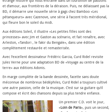
étrange histoire qui nous entraîne dans un tourbillon de passions
et d’amour, aux frontières de la déraison. Puis, ne délaissant pas la
BD, il démarre une nouvelle série à gags chez Bamboo «Les
pétanqueurs» avec Cazenove, une série à l’accent très méridional,
qui fleure bon le soleil du midi.
Aux éditions Soleil, il illustre «Les petites filles sont des
princesses» avec Jim et Gaston au scénario, et fait renaître, avec
Arleston, «Tandori , le fakir du Bengale», dans une édition
complètement restaurée et remasterisée.
Avec l’excellent dessinateur Frédéric Garcia, Curd Ridel revisite
Jules Verne pour une adaptation BD de «Voyage au centre de la
terre» aux éditions Adonis.
En marge complète de la bande dessinée, facette sans doute
méconnue de nombreux bédéphiles, Curd Ridel a toujours cultivé
une autre passion, celle de la musique. C’est sur sa guitare qu’il
compose et écrit des chansons depuis sa plus tendre enfance.
Un premier C.D. voit le jour,
«
Loin de Paris
», puis un second,