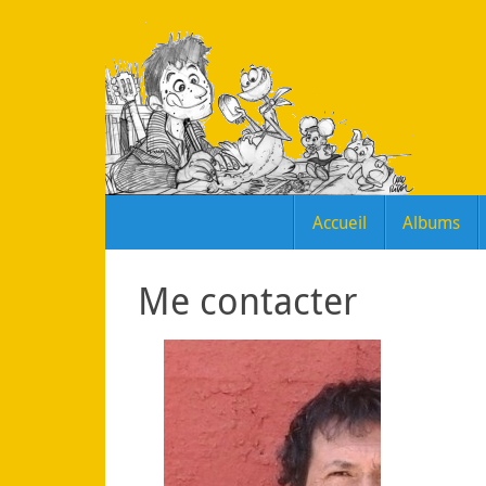
Passer
au
contenu
Passer
Accueil
Albums
au
contenu
Me contacter