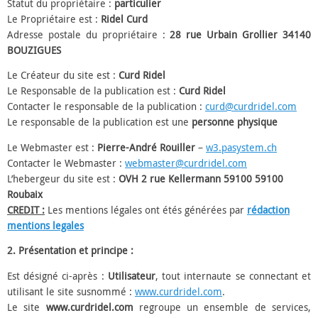
Statut du propriétaire :
particulier
Le Propriétaire est :
Ridel Curd
Adresse postale du propriétaire :
28 rue Urbain Grollier 34140
BOUZIGUES
Le Créateur du site est :
Curd Ridel
Le Responsable de la publication est :
Curd Ridel
Contacter le responsable de la publication :
curd@curdridel.com
Le responsable de la publication est une
personne physique
Le Webmaster est :
Pierre-André Rouiller
–
w3.pasystem.ch
Contacter le Webmaster :
webmaster@curdridel.com
L’hebergeur du site est :
OVH 2 rue Kellermann 59100 59100
Roubaix
CREDIT :
Les mentions légales ont étés générées par
rédaction
mentions legales
2. Présentation et principe :
Est désigné ci-après :
Utilisateur
, tout internaute se connectant et
utilisant le site susnommé :
www.curdridel.com
.
Le site
www.curdridel.com
regroupe un ensemble de services,