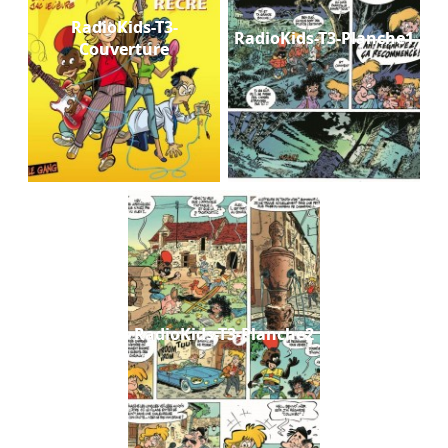
RadioKids-T3-
RadioKids-T3-Planche1
Couverture
RadioKids-T3-Planche2