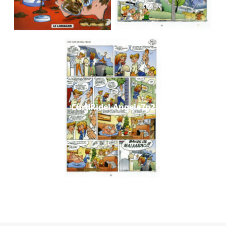
CurdRidel-Angele7p2