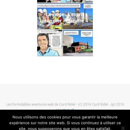
Lauvige - L'esprit
pionnier - Planche 4
Les formidables aventures web de Curd Ridel - (c) 2016 Curd Ridel - (p) 2016
pasystem.ch
mentions légales
|
plan du site
Nous utilisons des cookies pour vous garantir la meilleure
expérience sur notre site web. Si vous continuez à utiliser ce
site, nous supposerons que vous en êtes satisfait.