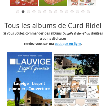
Tous les albums de Curd Ridel
Si vous voulez commander des albums
“Angèle & René” ou
d’autres
albums dédicacés
rendez-vous sur ma
boutique en ligne
.
Lauvige - L'esprit
Lauvige - L'esprit
pionnier - Couverture
pionnier - Planche 1