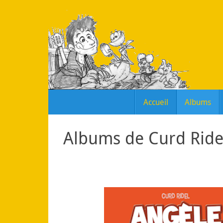
Passer
au
contenu
Passer
Accueil
Albums
au
contenu
Albums de Curd Ride