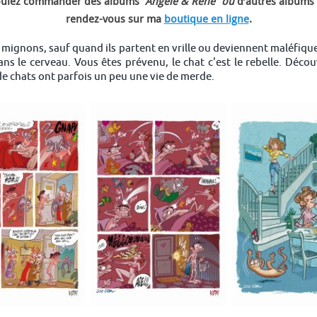
voulez commander des albums
“Angèle & René” ou
d’autres albums
rendez-vous sur ma
boutique en ligne
.
p mignons, sauf quand ils partent en vrille ou deviennent maléfiques
ns le cerveau. Vous êtes prévenu, le chat c'est le rebelle. Déco
s de chats ont parfois un peu une vie de merde.