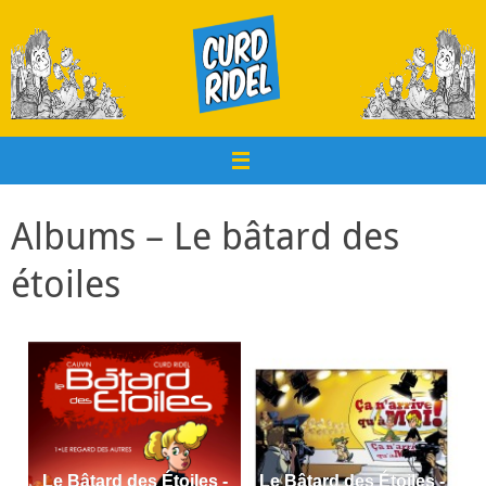
Passer
au
contenu
Albums – Le bâtard des
étoiles
Le Bâtard des Étoiles -
Le Bâtard des Étoiles -