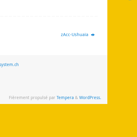
zAcc-Ushuaïa
system.ch
Fièrement propulsé par
Tempera
&
WordPress.