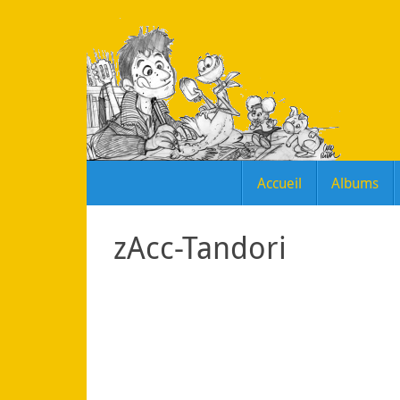
Passer
au
contenu
Passer
Accueil
Albums
au
contenu
zAcc-Tandori