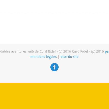
dables aventures web de Curd Ridel - (c) 2016 Curd Ridel - (p) 2016
pa
mentions légales
|
plan du site