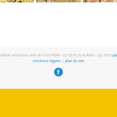
dables aventures web de Curd Ridel - (c) 2016 Curd Ridel - (p) 2016
pa
mentions légales
|
plan du site