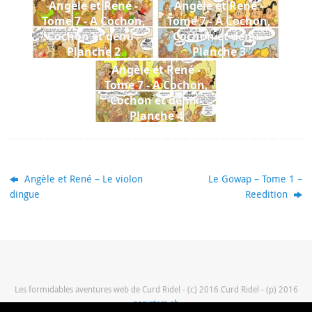
Angèle et René -
Angèle et René -
Tome 7 - A Cochon,
Tome 7 - A Cochon,
Cochon et demi -
Cochon et demi -
Planche 2
Planche 3
Angèle et René -
Tome 7 - A Cochon,
Cochon et demi -
Planche 4
Angèle et René – Le violon
Le Gowap – Tome 1 –
dingue
Reedition
Les formidables aventures web de Curd Ridel - (c) 2016 Curd Ridel - (p) 2016
pasystem.ch