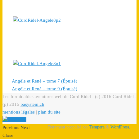
Angèle et René – tome 7 (Épuisé)
Angèle et René – tome 9 (Épuisé)
Les formidables aventures web de Curd Ridel - (c) 2016 Curd Ridel -
(p) 2016
pasystem.ch
mentions légales
|
plan du site
Fièrement propulsé par
Tempera
&
WordPress.
Previous
Next
Close