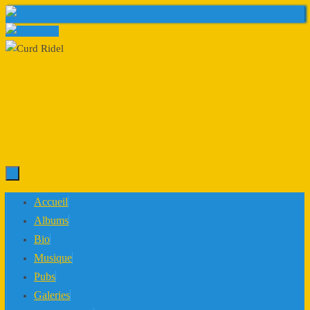
Passer
au
contenu
Passer
Accueil
au
Albums
contenu
Bio
Musique
Pubs
Galeries