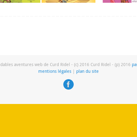
dables aventures web de Curd Ridel - (c) 2016 Curd Ridel - (p) 2016
pa
mentions légales
|
plan du site