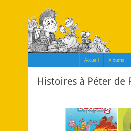
Passer
au
contenu
Passer
Accueil
Albums
au
contenu
Histoires à Péter de 