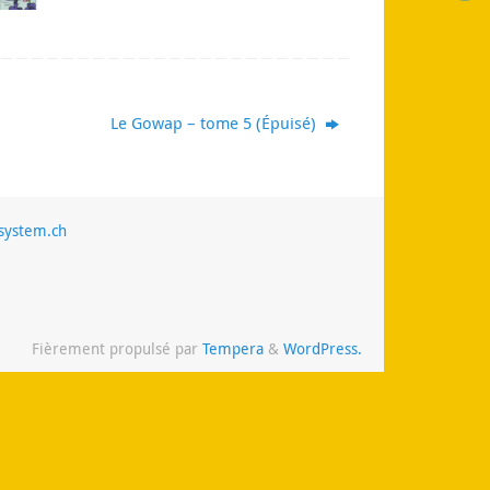
Le Gowap – tome 5 (Épuisé)
system.ch
Fièrement propulsé par
Tempera
&
WordPress.