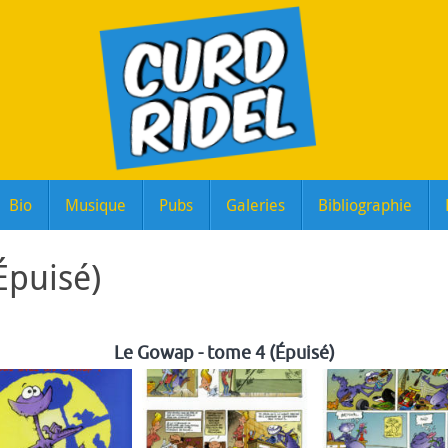
Bio
Musique
Pubs
Galeries
Bibliographie
Épuisé)
Le Gowap - tome 4 (Épuisé)