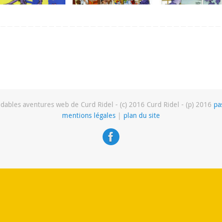
dables aventures web de Curd Ridel - (c) 2016 Curd Ridel - (p) 2016
pa
mentions légales
|
plan du site