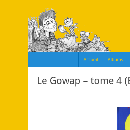
Passer
au
contenu
Passer
Accueil
Albums
au
contenu
Le Gowap – tome 4 (