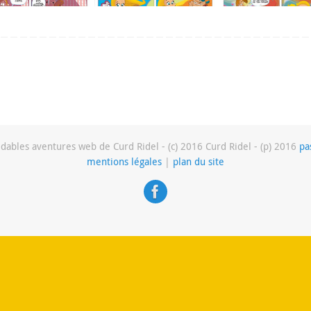
dables aventures web de Curd Ridel - (c) 2016 Curd Ridel - (p) 2016
pa
mentions légales
|
plan du site