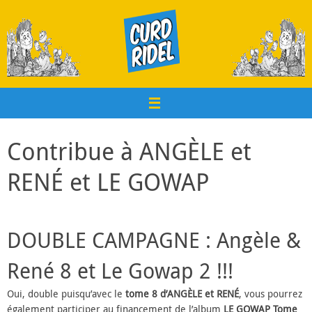
Passer
au
contenu
Contribue à ANGÈLE et
RENÉ et LE GOWAP
DOUBLE CAMPAGNE : Angèle &
René 8 et Le Gowap 2 !!!
Oui, double puisqu’avec le
tome 8 d’ANGÈLE et RENÉ
, vous pourrez
également participer au financement de l’album
LE GOWAP Tome