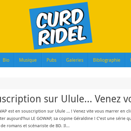
Bio
Musique
Pubs
Galeries
Bibliographie
cription sur Ulule… Venez vo
P est en souscription sur Ulule … ! Venez vite vous marrer en cliqua
ter aujourd’hui LE GOWAP, sa copine Géraldine ! C’est une série q
 de romans et scénariste de BD. Il…