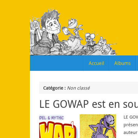
Passer
au
contenu
Passer
Accueil
Albums
au
contenu
Catégorie :
Non classé
LE GOWAP est en sous
LE GOWA
présen
auteur