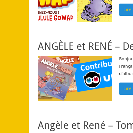
Lire
ANGÈLE et RENÉ – De 
Bonjou
Françai
d’albu
Lire
Angèle et René – Tom