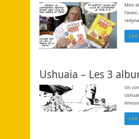
Mon al
l’avai
redyna
Lire
Ushuaia – Les 3 albu
On con
Ushuaï
émissio
Lire